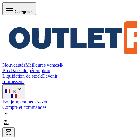
Catégories
Nouveautés
Meilleures ventes
⇊
Prix
Dates de péremption
Liquidation de stock
Devenir
fournisseur
FR
Bonjour, connectez-vous
Compte et commandes