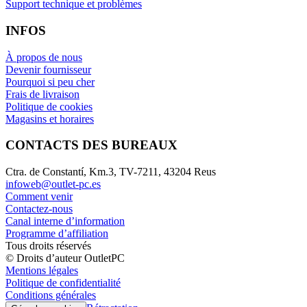
Support technique et problèmes
INFOS
À propos de nous
Devenir fournisseur
Pourquoi si peu cher
Frais de livraison
Politique de cookies
Magasins et horaires
CONTACTS DES BUREAUX
Ctra. de Constantí, Km.3, TV-7211, 43204 Reus
infoweb@outlet-pc.es
Comment venir
Contactez-nous
Canal interne d’information
Programme d’affiliation
Tous droits réservés
© Droits d’auteur OutletPC
Mentions légales
Politique de confidentialité
Conditions générales