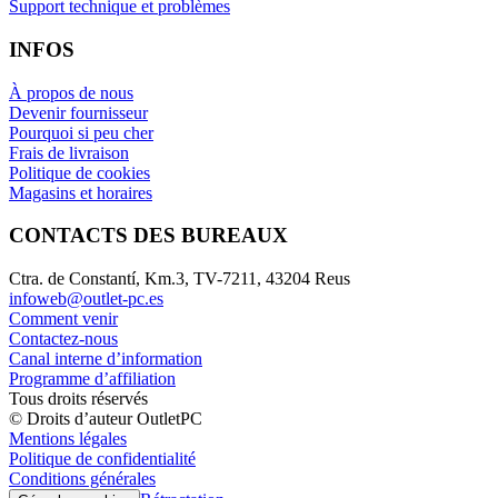
Support technique et problèmes
INFOS
À propos de nous
Devenir fournisseur
Pourquoi si peu cher
Frais de livraison
Politique de cookies
Magasins et horaires
CONTACTS DES BUREAUX
Ctra. de Constantí, Km.3, TV-7211, 43204 Reus
infoweb@outlet-pc.es
Comment venir
Contactez-nous
Canal interne d’information
Programme d’affiliation
Tous droits réservés
© Droits d’auteur OutletPC
Mentions légales
Politique de confidentialité
Conditions générales