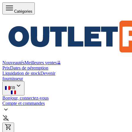
Catégories
Nouveautés
Meilleures ventes
⇊
Prix
Dates de péremption
Liquidation de stock
Devenir
fournisseur
FR
Bonjour, connectez-vous
Compte et commandes