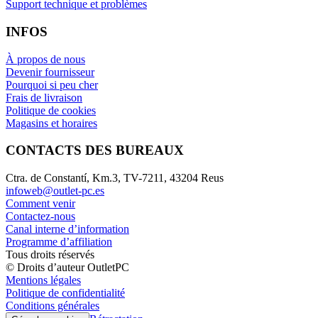
Support technique et problèmes
INFOS
À propos de nous
Devenir fournisseur
Pourquoi si peu cher
Frais de livraison
Politique de cookies
Magasins et horaires
CONTACTS DES BUREAUX
Ctra. de Constantí, Km.3, TV-7211, 43204 Reus
infoweb@outlet-pc.es
Comment venir
Contactez-nous
Canal interne d’information
Programme d’affiliation
Tous droits réservés
© Droits d’auteur OutletPC
Mentions légales
Politique de confidentialité
Conditions générales