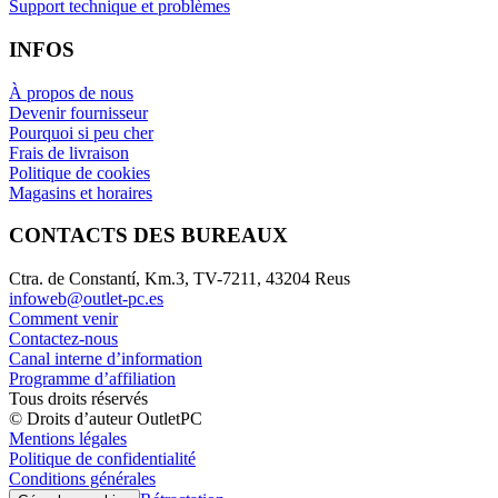
Support technique et problèmes
INFOS
À propos de nous
Devenir fournisseur
Pourquoi si peu cher
Frais de livraison
Politique de cookies
Magasins et horaires
CONTACTS DES BUREAUX
Ctra. de Constantí, Km.3, TV-7211, 43204 Reus
infoweb@outlet-pc.es
Comment venir
Contactez-nous
Canal interne d’information
Programme d’affiliation
Tous droits réservés
© Droits d’auteur OutletPC
Mentions légales
Politique de confidentialité
Conditions générales