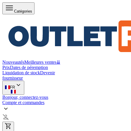
Catégories
Nouveautés
Meilleures ventes
⇊
Prix
Dates de péremption
Liquidation de stock
Devenir
fournisseur
FR
Bonjour, connectez-vous
Compte et commandes