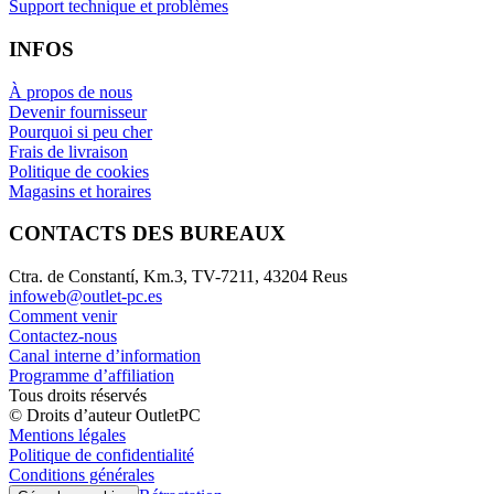
Support technique et problèmes
INFOS
À propos de nous
Devenir fournisseur
Pourquoi si peu cher
Frais de livraison
Politique de cookies
Magasins et horaires
CONTACTS DES BUREAUX
Ctra. de Constantí, Km.3, TV-7211, 43204 Reus
infoweb@outlet-pc.es
Comment venir
Contactez-nous
Canal interne d’information
Programme d’affiliation
Tous droits réservés
© Droits d’auteur OutletPC
Mentions légales
Politique de confidentialité
Conditions générales