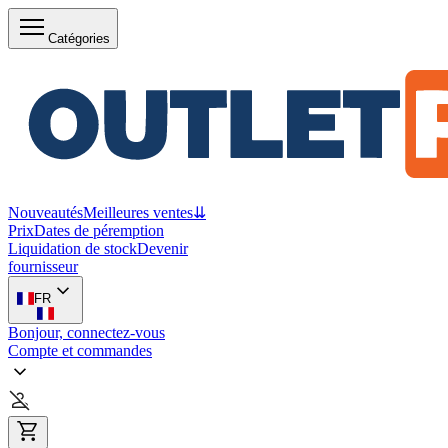
Catégories
Nouveautés
Meilleures ventes
⇊
Prix
Dates de péremption
Liquidation de stock
Devenir
fournisseur
FR
Bonjour, connectez-vous
Compte et commandes