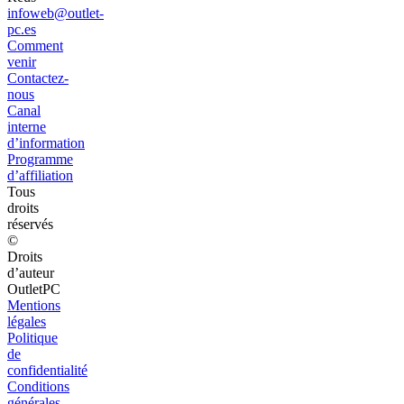
infoweb@outlet-
pc.es
Comment
venir
Contactez-
nous
Canal
interne
d’information
Programme
d’affiliation
Tous
droits
réservés
©
Droits
d’auteur
OutletPC
Mentions
légales
Politique
de
confidentialité
Conditions
générales