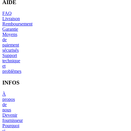
AIDE
FAQ
Livraison
Remboursement
Garantie
Moyens
de
paiement
sécurisés
Support
technique
et
problèmes
INFOS
À
propos
de
nous
Devenir
fournisseur
Pourquoi
si