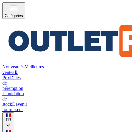
Catégories
Nouveautés
Meilleures
ventes
⇊
Prix
Dates
de
péremption
Liquidation
de
stock
Devenir
fournisseur
FR