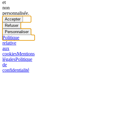
et
non
personnalisée.
Accepter
Refuser
Personnaliser
Politique
relative
aux
cookies
Mentions
légales
Politique
de
confidentialité