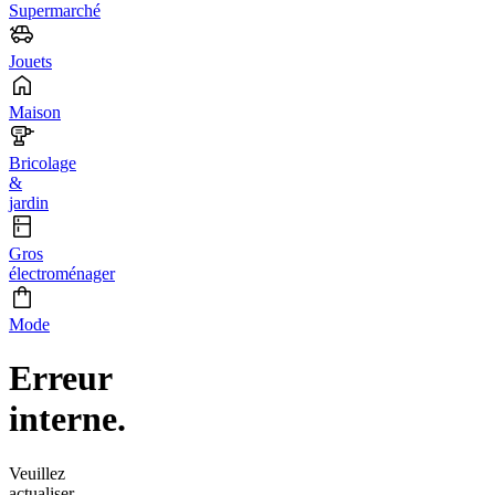
Supermarché
Jouets
Maison
Bricolage
&
jardin
Gros
électroménager
Mode
Erreur
interne.
Veuillez
actualiser