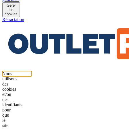
Gérer
les
cookies
Rétractation
Nous
utilisons
des
cookies
et/ou
des
identifiants
pour
que
le
site