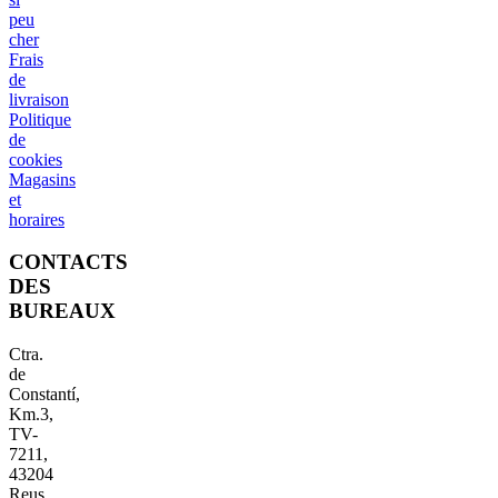
peu
cher
Frais
de
livraison
Politique
de
cookies
Magasins
et
horaires
CONTACTS
DES
BUREAUX
Ctra.
de
Constantí,
Km.3,
TV-
7211,
43204
Reus