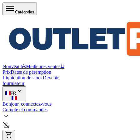
Catégories
Nouveautés
Meilleures ventes
⇊
Prix
Dates de péremption
Liquidation de stock
Devenir
fournisseur
FR
Bonjour, connectez-vous
Compte et commandes