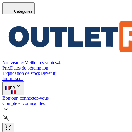
Catégories
Nouveautés
Meilleures ventes
⇊
Prix
Dates de péremption
Liquidation de stock
Devenir
fournisseur
FR
Bonjour, connectez-vous
Compte et commandes