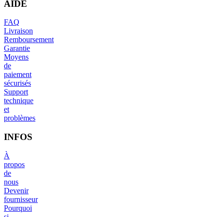
AIDE
FAQ
Livraison
Remboursement
Garantie
Moyens
de
paiement
sécurisés
Support
technique
et
problèmes
INFOS
À
propos
de
nous
Devenir
fournisseur
Pourquoi
si