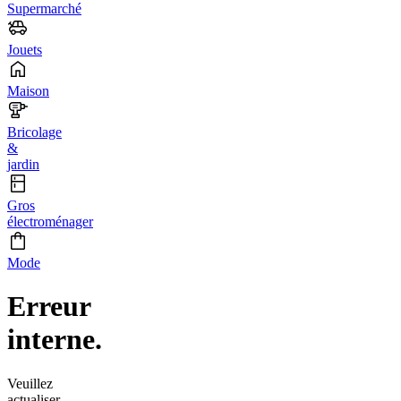
Supermarché
Jouets
Maison
Bricolage
&
jardin
Gros
électroménager
Mode
Erreur
interne.
Veuillez
actualiser