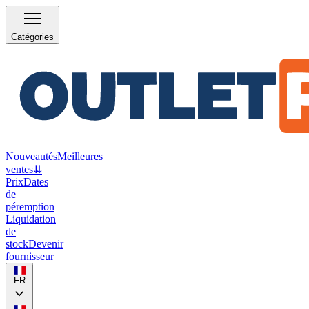
Catégories
Nouveautés
Meilleures
ventes
⇊
Prix
Dates
de
péremption
Liquidation
de
stock
Devenir
fournisseur
FR