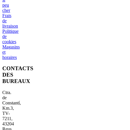
peu
cher
Frais
de
livraison
Politique
de
cookies
Magasins
et
horaires
CONTACTS
DES
BUREAUX
Ctra.
de
Constantí,
Km.3,
TV-
7211,
43204
Reus