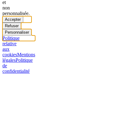
et
non
personnalisée.
Accepter
Refuser
Personnaliser
Politique
relative
aux
cookies
Mentions
légales
Politique
de
confidentialité