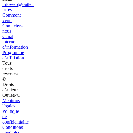
infoweb@outlet-
pc.es
Comment
venir
Contactez-
nous
Canal
interne
d’information
Programme
d’affiliation
Tous
droits
réservés
©
Droits
d’auteur
OutletPC
Mentions
légales
Politique
de
confidentialité
Conditions
générales