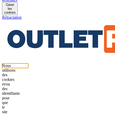
Gérer
les
cookies
Rétractation
Nous
utilisons
des
cookies
et/ou
des
identifiants
pour
que
le
site