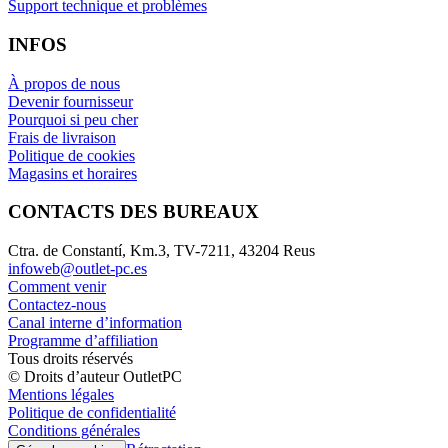
Support technique et problèmes
INFOS
À propos de nous
Devenir fournisseur
Pourquoi si peu cher
Frais de livraison
Politique de cookies
Magasins et horaires
CONTACTS DES BUREAUX
Ctra. de Constantí, Km.3, TV-7211, 43204 Reus
infoweb@outlet-pc.es
Comment venir
Contactez-nous
Canal interne d’information
Programme d’affiliation
Tous droits réservés
© Droits d’auteur OutletPC
Mentions légales
Politique de confidentialité
Conditions générales