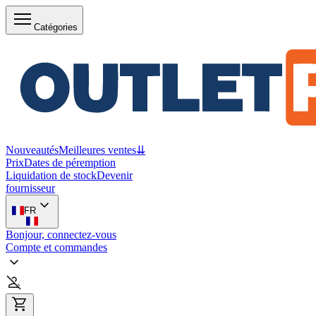
Catégories
Nouveautés
Meilleures ventes
⇊
Prix
Dates de péremption
Liquidation de stock
Devenir
fournisseur
FR
Bonjour, connectez-vous
Compte et commandes