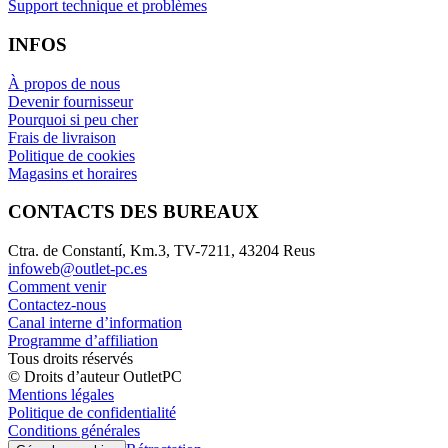
Support technique et problèmes
INFOS
À propos de nous
Devenir fournisseur
Pourquoi si peu cher
Frais de livraison
Politique de cookies
Magasins et horaires
CONTACTS DES BUREAUX
Ctra. de Constantí, Km.3, TV-7211, 43204 Reus
infoweb@outlet-pc.es
Comment venir
Contactez-nous
Canal interne d’information
Programme d’affiliation
Tous droits réservés
© Droits d’auteur OutletPC
Mentions légales
Politique de confidentialité
Conditions générales