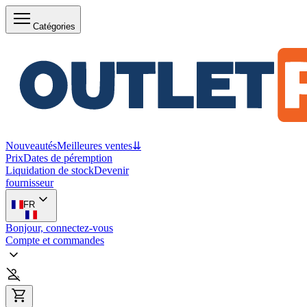
Catégories
Nouveautés
Meilleures ventes
⇊
Prix
Dates de péremption
Liquidation de stock
Devenir
fournisseur
FR
Bonjour, connectez-vous
Compte et commandes