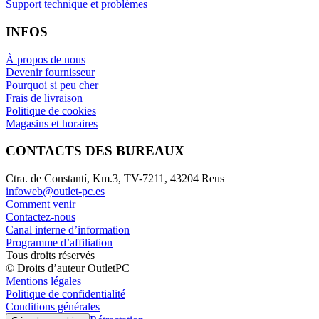
Support technique et problèmes
INFOS
À propos de nous
Devenir fournisseur
Pourquoi si peu cher
Frais de livraison
Politique de cookies
Magasins et horaires
CONTACTS DES BUREAUX
Ctra. de Constantí, Km.3, TV-7211, 43204 Reus
infoweb@outlet-pc.es
Comment venir
Contactez-nous
Canal interne d’information
Programme d’affiliation
Tous droits réservés
© Droits d’auteur OutletPC
Mentions légales
Politique de confidentialité
Conditions générales