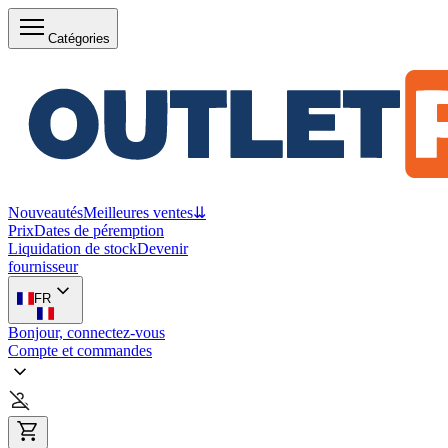
Catégories
Nouveautés
Meilleures ventes
⇊
Prix
Dates de péremption
Liquidation de stock
Devenir
fournisseur
FR
Bonjour, connectez-vous
Compte et commandes