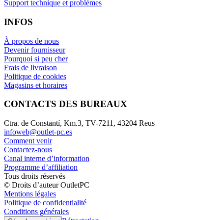
Support technique et problèmes
INFOS
À propos de nous
Devenir fournisseur
Pourquoi si peu cher
Frais de livraison
Politique de cookies
Magasins et horaires
CONTACTS DES BUREAUX
Ctra. de Constantí, Km.3, TV-7211, 43204 Reus
infoweb@outlet-pc.es
Comment venir
Contactez-nous
Canal interne d’information
Programme d’affiliation
Tous droits réservés
© Droits d’auteur OutletPC
Mentions légales
Politique de confidentialité
Conditions générales