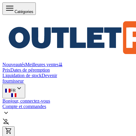
Catégories
Nouveautés
Meilleures ventes
⇊
Prix
Dates de péremption
Liquidation de stock
Devenir
fournisseur
FR
Bonjour, connectez-vous
Compte et commandes