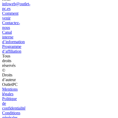
infoweb@outlet-
pc.es
Comment
venir
Contactez-
nous
Canal
interne
d’information
Programme
d’affiliation
Tous
droits
réservés
©
Droits
d’auteur
OutletPC
Mentions
légales
Politique
de
confidentialité
Conditions
générales