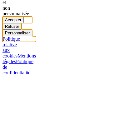
et
non
personnalisée.
Accepter
Refuser
Personnaliser
Politique
relative
aux
cookies
Mentions
légales
Politique
de
confidentialité