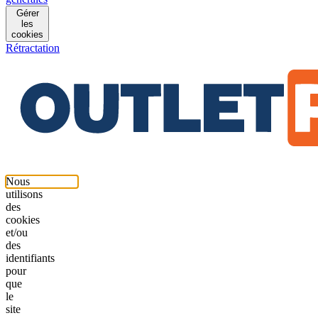
Gérer
les
cookies
Rétractation
Nous
utilisons
des
cookies
et/ou
des
identifiants
pour
que
le
site