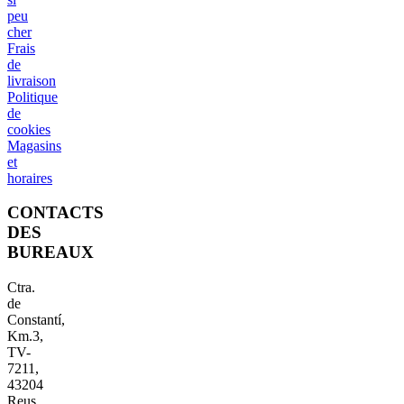
peu
cher
Frais
de
livraison
Politique
de
cookies
Magasins
et
horaires
CONTACTS
DES
BUREAUX
Ctra.
de
Constantí,
Km.3,
TV-
7211,
43204
Reus