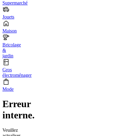
Supermarché
Jouets
Maison
Bricolage
&
jardin
Gros
électroménager
Mode
Erreur
interne.
Veuillez
actualiser