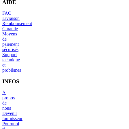
AIDE
FAQ
Livraison
Remboursement
Garantie
Moyens
de
paiement
sécurisés
Support
technique
et
problèmes
INFOS
À
propos
de
nous
Devenir
fournisseur
Pourquoi
si