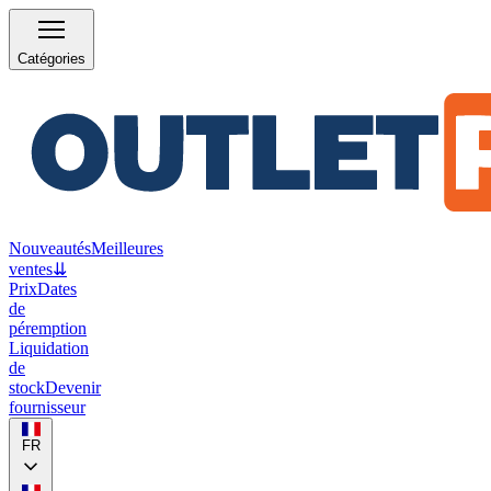
Catégories
Nouveautés
Meilleures
ventes
⇊
Prix
Dates
de
péremption
Liquidation
de
stock
Devenir
fournisseur
FR