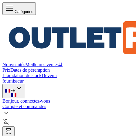
Catégories
Nouveautés
Meilleures ventes
⇊
Prix
Dates de péremption
Liquidation de stock
Devenir
fournisseur
FR
Bonjour, connectez-vous
Compte et commandes