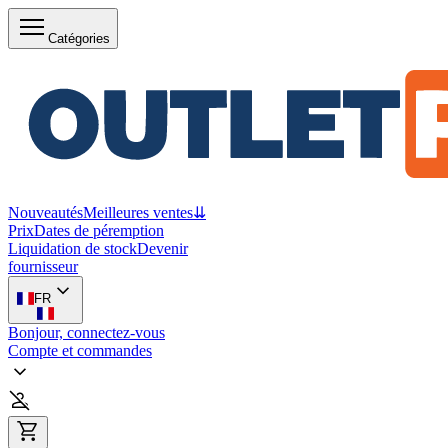
Catégories
Nouveautés
Meilleures ventes
⇊
Prix
Dates de péremption
Liquidation de stock
Devenir
fournisseur
FR
Bonjour, connectez-vous
Compte et commandes