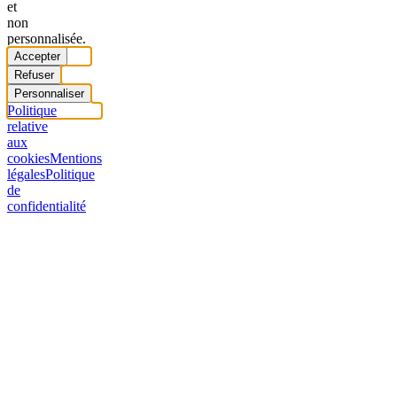
et
non
personnalisée.
Accepter
Refuser
Personnaliser
Politique
relative
aux
cookies
Mentions
légales
Politique
de
confidentialité