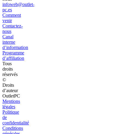
infoweb@outlet-
pc.es
Comment
venir
Contactez-
nous
Canal
interne
d’information
Programme
d’affiliation
Tous
droits
réservés
©
Droits
d’auteur
OutletPC
Mentions
légales
Politique
de
confidentialité
Conditions
générales