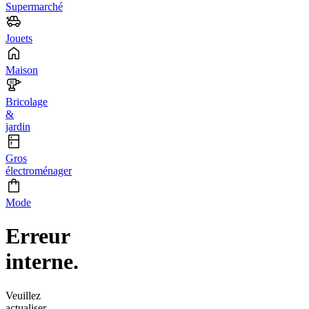
Supermarché
Jouets
Maison
Bricolage
&
jardin
Gros
électroménager
Mode
Erreur
interne.
Veuillez
actualiser