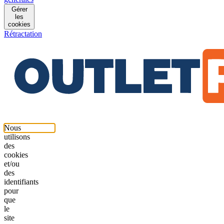
Gérer
les
cookies
Rétractation
Nous
utilisons
des
cookies
et/ou
des
identifiants
pour
que
le
site