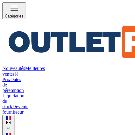
Catégories
Nouveautés
Meilleures
ventes
⇊
Prix
Dates
de
péremption
Liquidation
de
stock
Devenir
fournisseur
FR