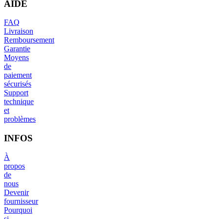
AIDE
FAQ
Livraison
Remboursement
Garantie
Moyens
de
paiement
sécurisés
Support
technique
et
problèmes
INFOS
À
propos
de
nous
Devenir
fournisseur
Pourquoi
si