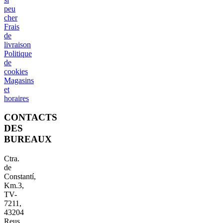
peu
cher
Frais
de
livraison
Politique
de
cookies
Magasins
et
horaires
CONTACTS
DES
BUREAUX
Ctra.
de
Constantí,
Km.3,
TV-
7211,
43204
Reus