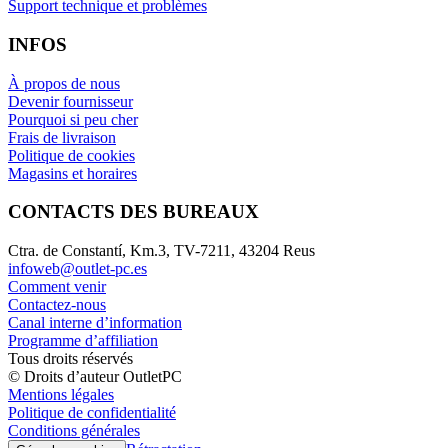
Support technique et problèmes
INFOS
À propos de nous
Devenir fournisseur
Pourquoi si peu cher
Frais de livraison
Politique de cookies
Magasins et horaires
CONTACTS DES BUREAUX
Ctra. de Constantí, Km.3, TV-7211, 43204 Reus
infoweb@outlet-pc.es
Comment venir
Contactez-nous
Canal interne d’information
Programme d’affiliation
Tous droits réservés
© Droits d’auteur OutletPC
Mentions légales
Politique de confidentialité
Conditions générales