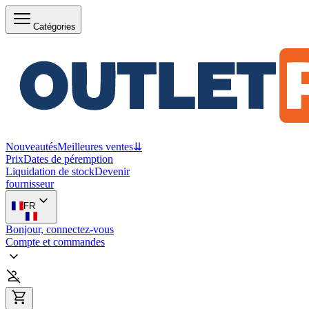
Catégories
Nouveautés
Meilleures ventes
⇊
Prix
Dates de péremption
Liquidation de stock
Devenir
fournisseur
FR
Bonjour, connectez-vous
Compte et commandes