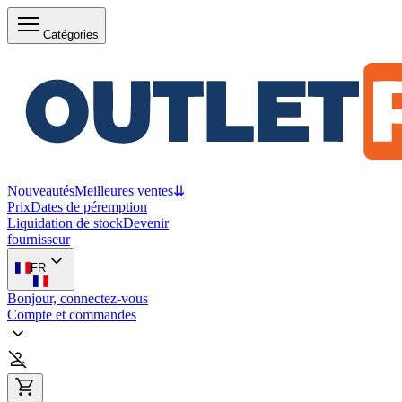
Catégories
Nouveautés
Meilleures ventes
⇊
Prix
Dates de péremption
Liquidation de stock
Devenir
fournisseur
FR
Bonjour, connectez-vous
Compte et commandes