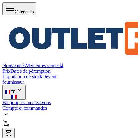
Catégories
Nouveautés
Meilleures ventes
⇊
Prix
Dates de péremption
Liquidation de stock
Devenir
fournisseur
FR
Bonjour, connectez-vous
Compte et commandes