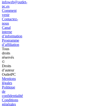
infoweb@outlet-
pc.es
Comment
venir
Contactez-
nous
Canal
interne
d’information
Programme
d’affiliation
Tous
droits
réservés
©
Droits
d’auteur
OutletPC
Mentions
légales
Politique
de
confidentialité
Conditions
générales