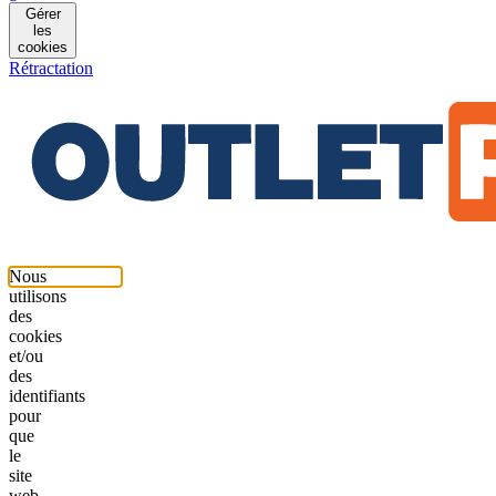
Gérer
les
cookies
Rétractation
Nous
utilisons
des
cookies
et/ou
des
identifiants
pour
que
le
site
web