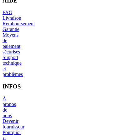
AIDE
FAQ
Livraison
Remboursement
Garantie
Moyens
de
paiement
sécurisés
Support
technique
et
problèmes
INFOS
À
propos
de
nous
Devenir
fournisseur
Pourquoi
si