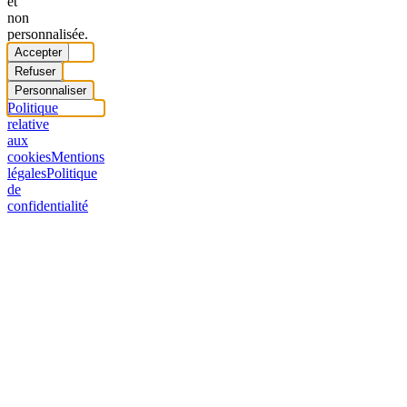
et
non
personnalisée.
Accepter
Refuser
Personnaliser
Politique
relative
aux
cookies
Mentions
légales
Politique
de
confidentialité