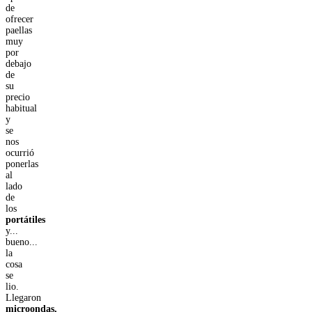
de
ofrecer
paellas
muy
por
debajo
de
su
precio
habitual
y
se
nos
ocurrió
ponerlas
al
lado
de
los
portátiles
y...
bueno...
la
cosa
se
lio.
Llegaron
microondas,