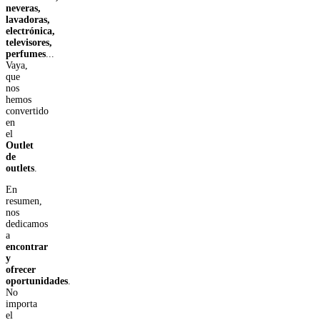
neveras,
lavadoras,
electrónica,
televisores,
perfumes
...
Vaya,
que
nos
hemos
convertido
en
el
Outlet
de
outlets
.
En
resumen,
nos
dedicamos
a
encontrar
y
ofrecer
oportunidades
.
No
importa
el