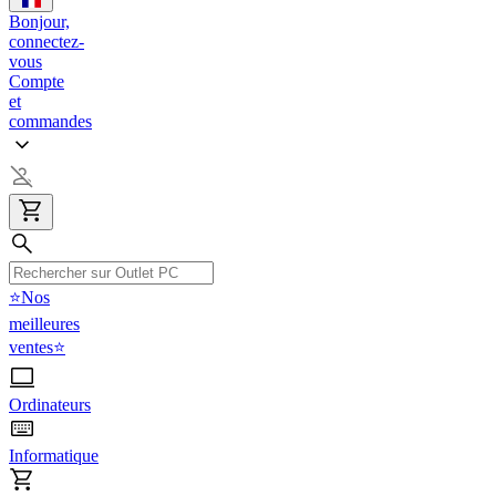
Bonjour,
connectez-
vous
Compte
et
commandes
⭐Nos
meilleures
ventes⭐
Ordinateurs
Informatique