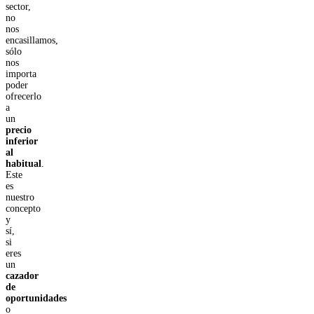
sector,
no
nos
encasillamos,
sólo
nos
importa
poder
ofrecerlo
a
un
precio
inferior
al
habitual
.
Este
es
nuestro
concepto
y
sí,
si
eres
un
cazador
de
oportunidades
o