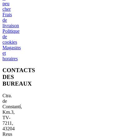
peu
cher
Frais
de
livraison
Politique
de
cookies
Magasins
et
horaires
CONTACTS
DES
BUREAUX
Ctra.
de
Constantí,
Km.3,
TV-
7211,
43204
Reus