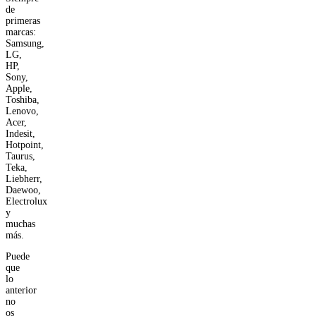
de
primeras
marcas:
Samsung,
LG,
HP,
Sony,
Apple,
Toshiba,
Lenovo,
Acer,
Indesit,
Hotpoint,
Taurus,
Teka,
Liebherr,
Daewoo,
Electrolux
y
muchas
más.
Puede
que
lo
anterior
no
os