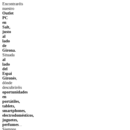
Encontraréis
nuestro
Outlet
PC
en
Salt,
justo
al
lado
de
Girona.
Situada
al
lado
del
Espai
Gironès
,
dónde
descubriréis
oportunidades
en
portátiles,
tablets,
smartphones,
electrodomésticos,
juguetes,
perfumes
...
Siempre