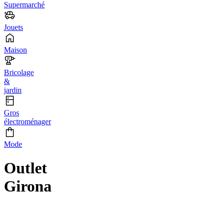
Supermarché
Jouets
Maison
Bricolage
&
jardin
Gros
électroménager
Mode
Outlet
Girona