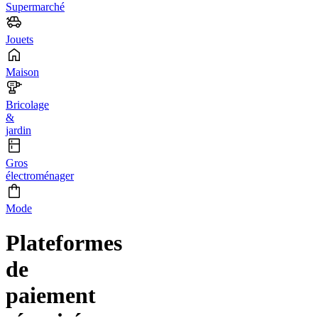
Supermarché
Jouets
Maison
Bricolage
&
jardin
Gros
électroménager
Mode
Plateformes
de
paiement