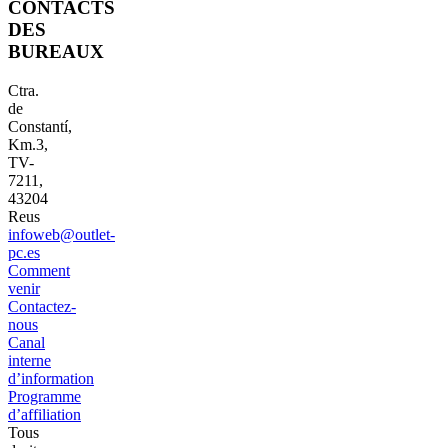
CONTACTS
DES
BUREAUX
Ctra.
de
Constantí,
Km.3,
TV-
7211,
43204
Reus
infoweb@outlet-
pc.es
Comment
venir
Contactez-
nous
Canal
interne
d’information
Programme
d’affiliation
Tous