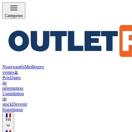
Catégories
Nouveautés
Meilleures
ventes
⇊
Prix
Dates
de
péremption
Liquidation
de
stock
Devenir
fournisseur
FR