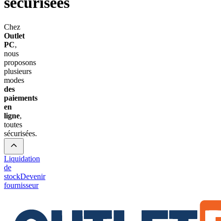
sécurisées
Chez
Outlet
PC
,
nous
proposons
plusieurs
modes
des
paiements
en
ligne
,
toutes
sécurisées.
Liquidation
de
stock
Devenir
fournisseur