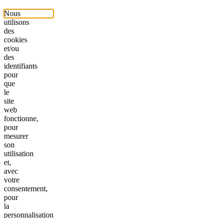
Nous
utilisons
des
cookies
et/ou
des
identifiants
pour
que
le
site
web
fonctionne,
pour
mesurer
son
utilisation
et,
avec
votre
consentement,
pour
la
personnalisation