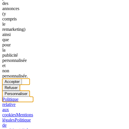
des
annonces
(y
compris
le
remarketing)
ainsi
que
pour
la
publicité
personnalisée
et
non
personnalisée.
Accepter
Refuser
Personnaliser
Politique
relative
aux
cookies
Mentions
légales
Politique
de