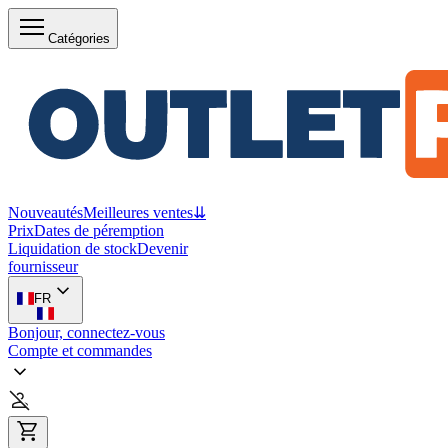
Catégories
Nouveautés
Meilleures ventes
⇊
Prix
Dates de péremption
Liquidation de stock
Devenir
fournisseur
FR
Bonjour, connectez-vous
Compte et commandes