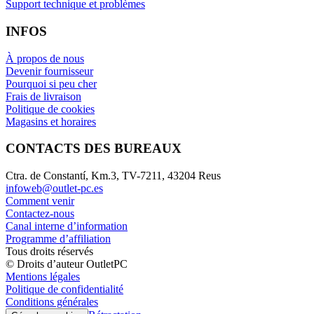
Support technique et problèmes
INFOS
À propos de nous
Devenir fournisseur
Pourquoi si peu cher
Frais de livraison
Politique de cookies
Magasins et horaires
CONTACTS DES BUREAUX
Ctra. de Constantí, Km.3, TV-7211, 43204 Reus
infoweb@outlet-pc.es
Comment venir
Contactez-nous
Canal interne d’information
Programme d’affiliation
Tous droits réservés
© Droits d’auteur OutletPC
Mentions légales
Politique de confidentialité
Conditions générales