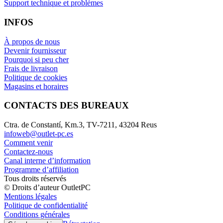
Support technique et problèmes
INFOS
À propos de nous
Devenir fournisseur
Pourquoi si peu cher
Frais de livraison
Politique de cookies
Magasins et horaires
CONTACTS DES BUREAUX
Ctra. de Constantí, Km.3, TV-7211, 43204 Reus
infoweb@outlet-pc.es
Comment venir
Contactez-nous
Canal interne d’information
Programme d’affiliation
Tous droits réservés
© Droits d’auteur OutletPC
Mentions légales
Politique de confidentialité
Conditions générales