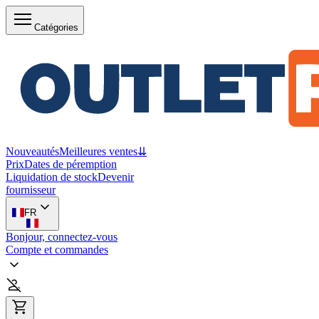
Catégories
Nouveautés
Meilleures ventes
⇊
Prix
Dates de péremption
Liquidation de stock
Devenir
fournisseur
FR
Bonjour, connectez-vous
Compte et commandes