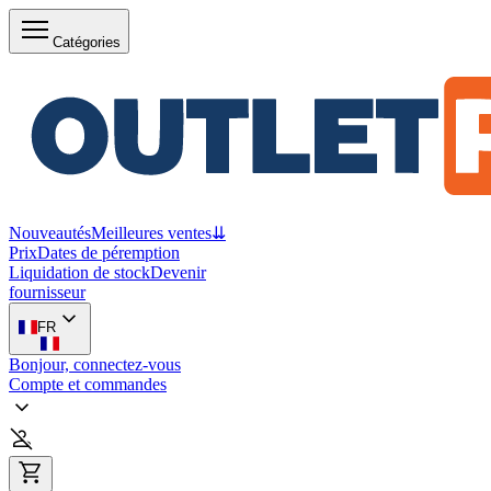
Catégories
Nouveautés
Meilleures ventes
⇊
Prix
Dates de péremption
Liquidation de stock
Devenir
fournisseur
FR
Bonjour, connectez-vous
Compte et commandes