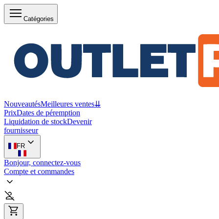
Catégories
Nouveautés
Meilleures ventes
⇊
Prix
Dates de péremption
Liquidation de stock
Devenir
fournisseur
FR
Bonjour, connectez-vous
Compte et commandes