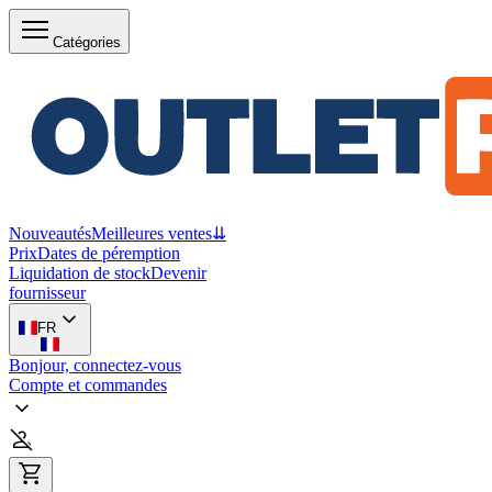
Catégories
Nouveautés
Meilleures ventes
⇊
Prix
Dates de péremption
Liquidation de stock
Devenir
fournisseur
FR
Bonjour, connectez-vous
Compte et commandes