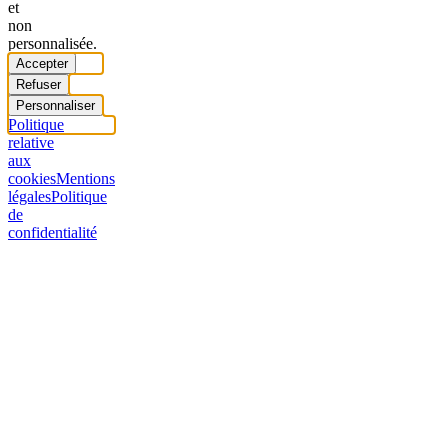
et
non
personnalisée.
Accepter
Refuser
Personnaliser
Politique
relative
aux
cookies
Mentions
légales
Politique
de
confidentialité