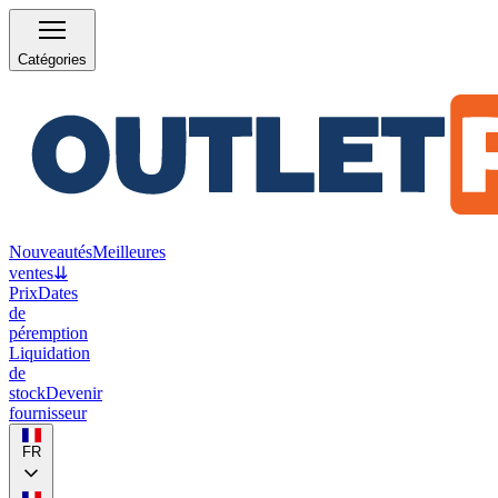
Catégories
Nouveautés
Meilleures
ventes
⇊
Prix
Dates
de
péremption
Liquidation
de
stock
Devenir
fournisseur
FR