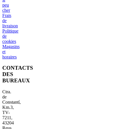
peu
cher
Frais
de
livraison
Politique
de
cookies
Magasins
et
horaires
CONTACTS
DES
BUREAUX
Ctra.
de
Constantí,
Km.3,
TV-
7211,
43204
Reus