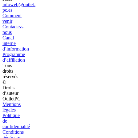
infoweb@outlet-
pc.es
Comment
venir
Contactez-
nous
Canal
interne
d’information
Programme
d’affiliation
Tous
droits
réservés
©
Droits
d’auteur
OutletPC
Mentions
légales
Politique
de
confidentialité
Conditions
générales