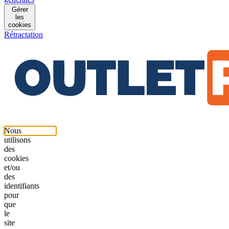
Gérer
les
cookies
Rétractation
Nous
utilisons
des
cookies
et/ou
des
identifiants
pour
que
le
site