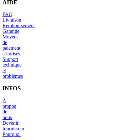
AIDE
FAQ
Livraison
Remboursement
Garantie
Moyens
de
paiement
sécurisés
Support
technique
et
problèmes
INFOS
À
propos
de
nous
Devenir
fournisseur
Pourquoi
si