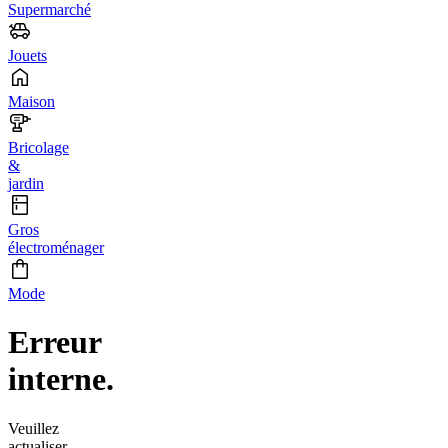
Supermarché
Jouets
Maison
Bricolage
&
jardin
Gros
électroménager
Mode
Erreur
interne.
Veuillez
actualiser