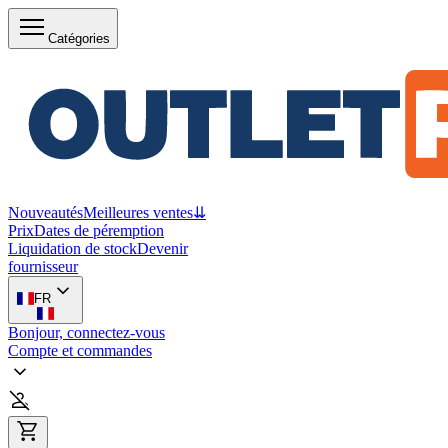
Catégories
Nouveautés
Meilleures ventes
⇊
Prix
Dates de péremption
Liquidation de stock
Devenir
fournisseur
FR
Bonjour, connectez-vous
Compte et commandes