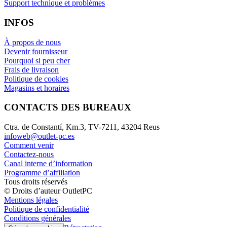
Support technique et problèmes
INFOS
À propos de nous
Devenir fournisseur
Pourquoi si peu cher
Frais de livraison
Politique de cookies
Magasins et horaires
CONTACTS DES BUREAUX
Ctra. de Constantí, Km.3, TV-7211, 43204 Reus
infoweb@outlet-pc.es
Comment venir
Contactez-nous
Canal interne d’information
Programme d’affiliation
Tous droits réservés
© Droits d’auteur OutletPC
Mentions légales
Politique de confidentialité
Conditions générales