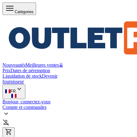
Catégories
Nouveautés
Meilleures ventes
⇊
Prix
Dates de péremption
Liquidation de stock
Devenir
fournisseur
FR
Bonjour, connectez-vous
Compte et commandes