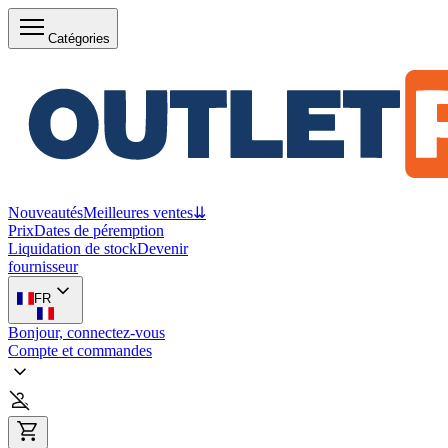
Catégories
Nouveautés
Meilleures ventes
⇊
Prix
Dates de péremption
Liquidation de stock
Devenir
fournisseur
FR
Bonjour, connectez-vous
Compte et commandes