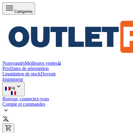
Catégories
Nouveautés
Meilleures ventes
⇊
Prix
Dates de péremption
Liquidation de stock
Devenir
fournisseur
FR
Bonjour, connectez-vous
Compte et commandes