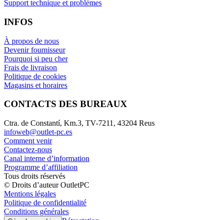
Support technique et problèmes
INFOS
À propos de nous
Devenir fournisseur
Pourquoi si peu cher
Frais de livraison
Politique de cookies
Magasins et horaires
CONTACTS DES BUREAUX
Ctra. de Constantí, Km.3, TV-7211, 43204 Reus
infoweb@outlet-pc.es
Comment venir
Contactez-nous
Canal interne d’information
Programme d’affiliation
Tous droits réservés
© Droits d’auteur OutletPC
Mentions légales
Politique de confidentialité
Conditions générales