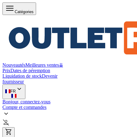
Catégories
Nouveautés
Meilleures ventes
⇊
Prix
Dates de péremption
Liquidation de stock
Devenir
fournisseur
FR
Bonjour, connectez-vous
Compte et commandes