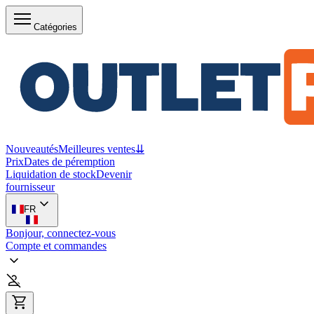
Catégories
Nouveautés
Meilleures ventes
⇊
Prix
Dates de péremption
Liquidation de stock
Devenir
fournisseur
FR
Bonjour, connectez-vous
Compte et commandes