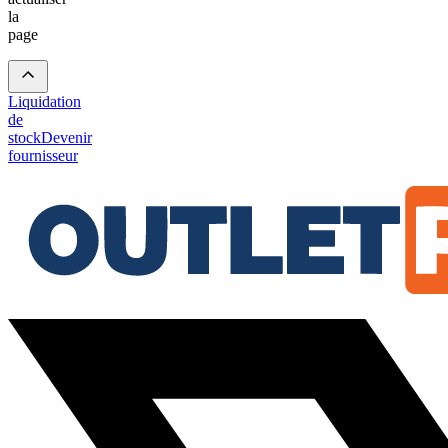
la
page
Liquidation
de
stock
Devenir
fournisseur