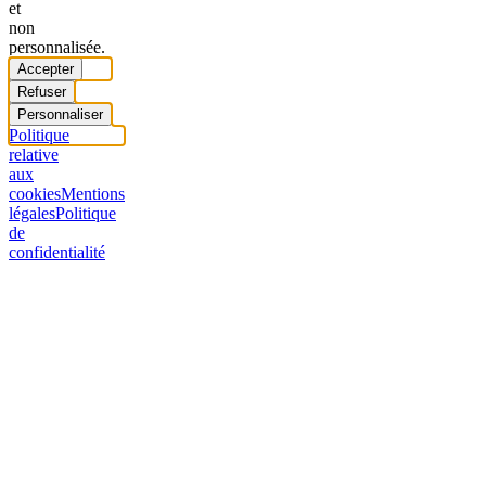
et
non
personnalisée.
Accepter
Refuser
Personnaliser
Politique
relative
aux
cookies
Mentions
légales
Politique
de
confidentialité