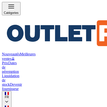
Catégories
Nouveautés
Meilleures
ventes
⇊
Prix
Dates
de
péremption
Liquidation
de
stock
Devenir
fournisseur
FR