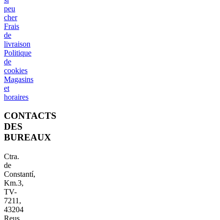
peu
cher
Frais
de
livraison
Politique
de
cookies
Magasins
et
horaires
CONTACTS
DES
BUREAUX
Ctra.
de
Constantí,
Km.3,
TV-
7211,
43204
Reus