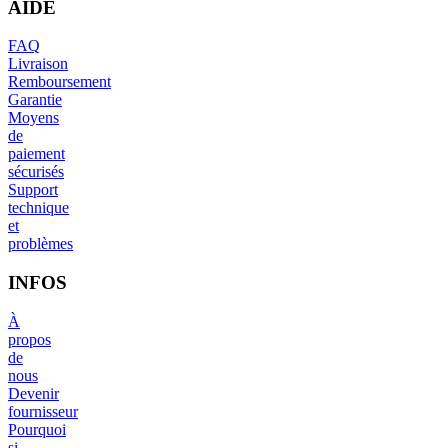
AIDE
FAQ
Livraison
Remboursement
Garantie
Moyens
de
paiement
sécurisés
Support
technique
et
problèmes
INFOS
À
propos
de
nous
Devenir
fournisseur
Pourquoi
si