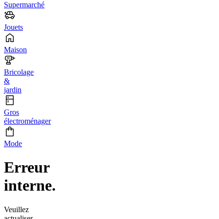
Supermarché
Jouets
Maison
Bricolage
&
jardin
Gros
électroménager
Mode
Erreur
interne.
Veuillez
actualiser