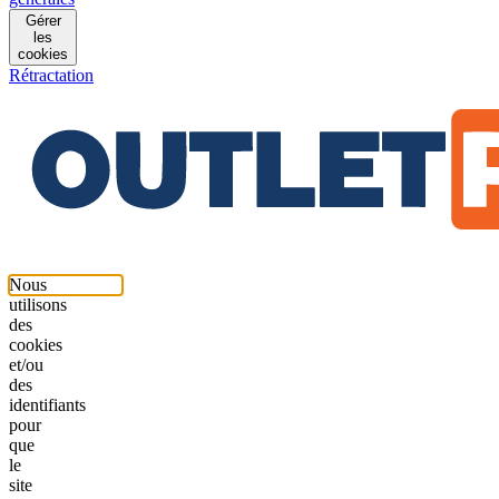
Gérer
les
cookies
Rétractation
Nous
utilisons
des
cookies
et/ou
des
identifiants
pour
que
le
site