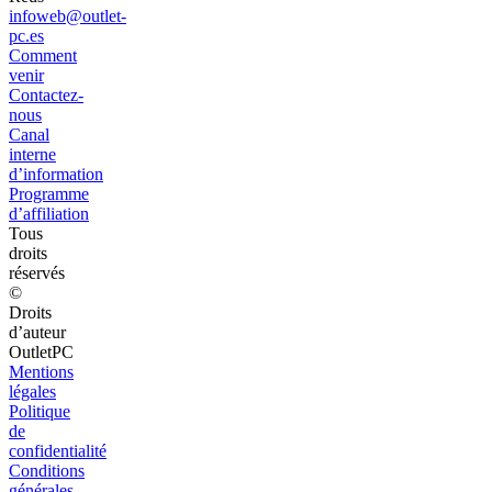
infoweb@outlet-
pc.es
Comment
venir
Contactez-
nous
Canal
interne
d’information
Programme
d’affiliation
Tous
droits
réservés
©
Droits
d’auteur
OutletPC
Mentions
légales
Politique
de
confidentialité
Conditions
générales