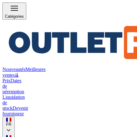
Catégories
Nouveautés
Meilleures
ventes
⇊
Prix
Dates
de
péremption
Liquidation
de
stock
Devenir
fournisseur
FR