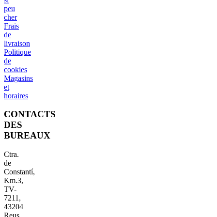
peu
cher
Frais
de
livraison
Politique
de
cookies
Magasins
et
horaires
CONTACTS
DES
BUREAUX
Ctra.
de
Constantí,
Km.3,
TV-
7211,
43204
Reus