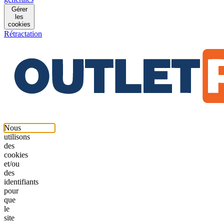
Gérer
les
cookies
Rétractation
Nous
utilisons
des
cookies
et/ou
des
identifiants
pour
que
le
site