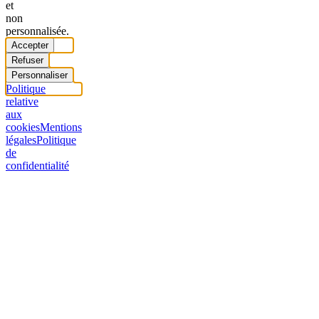
et
non
personnalisée.
Accepter
Refuser
Personnaliser
Politique
relative
aux
cookies
Mentions
légales
Politique
de
confidentialité