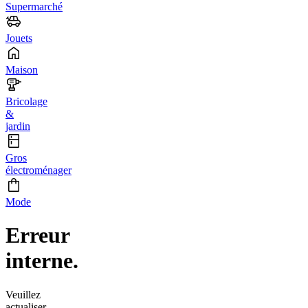
Supermarché
Jouets
Maison
Bricolage
&
jardin
Gros
électroménager
Mode
Erreur
interne.
Veuillez
actualiser