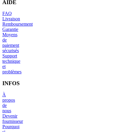
AIDE
FAQ
Livraison
Remboursement
Garantie
Moyens
de
paiement
sécurisés
Support
technique
et
problèmes
INFOS
À
propos
de
nous
Devenir
fournisseur
Pourquoi
si