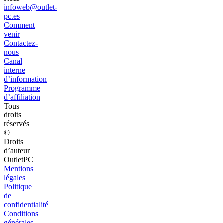
infoweb@outlet-
pc.es
Comment
venir
Contactez-
nous
Canal
interne
d’information
Programme
d’affiliation
Tous
droits
réservés
©
Droits
d’auteur
OutletPC
Mentions
légales
Politique
de
confidentialité
Conditions
générales