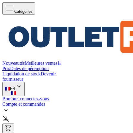
Catégories
Nouveautés
Meilleures ventes
⇊
Prix
Dates de péremption
Liquidation de stock
Devenir
fournisseur
FR
Bonjour, connectez-vous
Compte et commandes